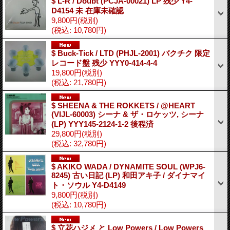
$ L-R / Doubt (PCJA-00021) LP 残少 Y4-
D4154 未 在庫未確認
9,800円
(税別)
(税込
:
10,780円)
$ Buck-Tick ‎/ LTD (PHJL-2001) バクチク 限定
レコード盤 残少 YYY0-414-4-4
19,800円
(税別)
(税込
:
21,780円)
$ SHEENA & THE ROKKETS / @HEART
(VIJL-60003) シーナ & ザ・ロケッツ, シーナ
(LP) YYY145-2124-1-2 後程済
29,800円
(税別)
(税込
:
32,780円)
$ AKIKO WADA / DYNAMITE SOUL (WPJ6-
8245) 古い日記 (LP) 和田アキ子 / ダイナマイ
ト・ソウル Y4-D4149
9,800円
(税別)
(税込
:
10,780円)
$ 立花ハジメ と Low Powers / Low Powers