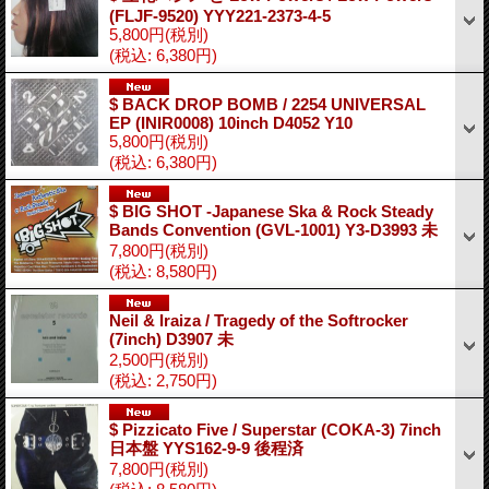
(FLJF-9520) YYY221-2373-4-5
5,800円
(税別)
(税込
:
6,380円)
$ BACK DROP BOMB / 2254 UNIVERSAL
EP (INIR0008) 10inch D4052 Y10
5,800円
(税別)
(税込
:
6,380円)
$ BIG SHOT -Japanese Ska & Rock Steady
Bands Convention (GVL-1001) Y3-D3993 未
7,800円
(税別)
(税込
:
8,580円)
Neil & Iraiza / Tragedy of the Softrocker
(7inch) D3907 未
2,500円
(税別)
(税込
:
2,750円)
$ Pizzicato Five ‎/ Superstar (COKA-3) 7inch
日本盤 YYS162-9-9 後程済
7,800円
(税別)