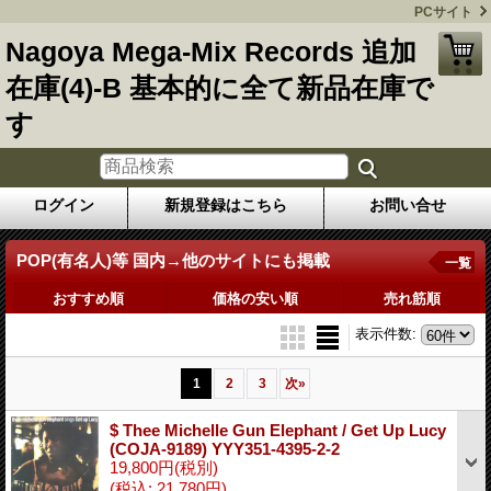
PCサイト
Nagoya Mega-Mix Records 追加
在庫(4)-B 基本的に全て新品在庫で
す
ログイン
新規登録はこちら
お問い合せ
POP(有名人)等 国内→他のサイトにも掲載
一覧
おすすめ順
価格の安い順
売れ筋順
表示件数
:
1
2
3
次
»
$ Thee Michelle Gun Elephant / Get Up Lucy
(COJA-9189) YYY351-4395-2-2
19,800円
(税別)
(税込
:
21,780円)