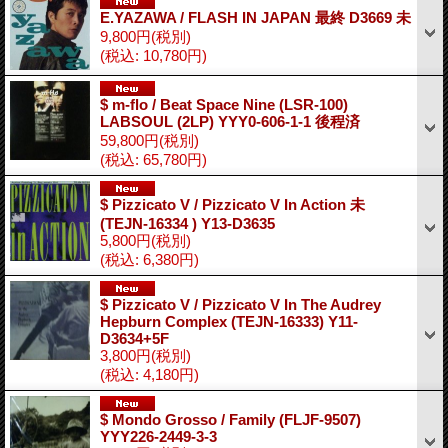
E.YAZAWA / FLASH IN JAPAN 最終 D3669 未
9,800円
(税別)
(税込
:
10,780円)
$ m-flo ‎/ Beat Space Nine (LSR-100)
LABSOUL (2LP) YYY0-606-1-1 後程済
59,800円
(税別)
(税込
:
65,780円)
$ Pizzicato V / Pizzicato V In Action 未
(TEJN-16334 ) Y13-D3635
5,800円
(税別)
(税込
:
6,380円)
$ Pizzicato V / Pizzicato V In The Audrey
Hepburn Complex (TEJN-16333) Y11-
D3634+5F
3,800円
(税別)
(税込
:
4,180円)
$ Mondo Grosso / Family (FLJF-9507)
YYY226-2449-3-3