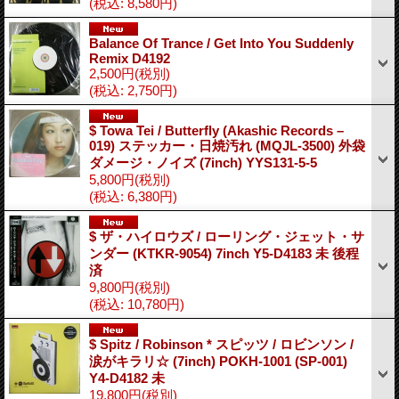
(税込
:
8,580円)
Balance Of Trance ‎/ Get Into You Suddenly
Remix D4192
2,500円
(税別)
(税込
:
2,750円)
$ Towa Tei / Butterfly (Akashic Records –
019) ステッカー・日焼汚れ (MQJL-3500) 外袋
ダメージ・ノイズ (7inch) YYS131-5-5
5,800円
(税別)
(税込
:
6,380円)
$ ザ・ハイロウズ / ローリング・ジェット・サ
ンダー (KTKR-9054) 7inch Y5-D4183 未 後程
済
9,800円
(税別)
(税込
:
10,780円)
$ Spitz / Robinson * スピッツ / ロビンソン /
涙がキラリ☆ (7inch) POKH-1001 (SP-001)
Y4-D4182 未
19,800円
(税別)