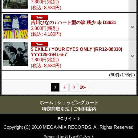
7,800円
(税別)
(税込
:
8,580円)
吉川ひなの / ハート型の涙 残少 未 D3631
3,800円
(税別)
(税込
:
4,180円)
$ EXILE / YOUR EYES ONLY (RR12-88330)
YYY129-1941-6-7
7,800円
(税別)
(税込
:
8,580円)
(60件/176件)
1
2
3
次
»
ホーム
|
ショッピングカート
特定商取引法
|
ご利用案内
PCサイト
Copyright (C) 2010 MEGA-MIX RECORDS. All Rights Reserved.
Powered by
おちゃのこネット