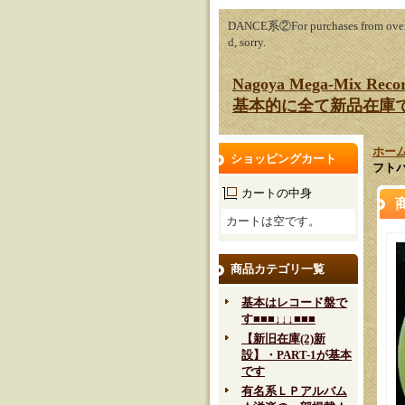
DANCE系②For purchases from oversea
d, sorry.
Nagoya Mega-Mix Rec
基本的に全て新品在庫
ホー
ショッピングカート
フトバン
カートの中身
カートは空です。
商品カテゴリ一覧
基本はレコード盤で
す■■■↓↓↓■■■
【新旧在庫(2)新
設】・PART-1が基本
です
有名系ＬＰアルバム