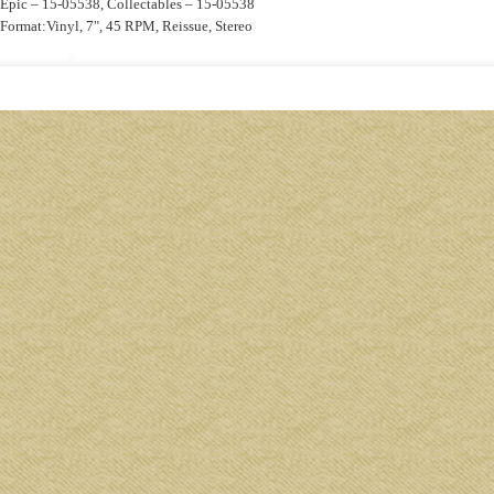
Epic ‎– 15-05538, Collectables ‎– 15-05538
Format:Vinyl, 7", 45 RPM, Reissue, Stereo