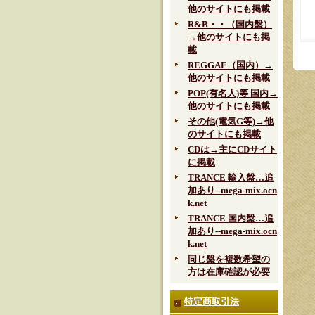
他のサイトにも掲載
R&B・・（国内盤）
→他のサイトにも掲
載
REGGAE（国内）→
他のサイトにも掲載
POP(有名人)等 国内→
他のサイトにも掲載
その他(電気G等)→他
のサイトにも掲載
CDは→主にCDサイト
に掲載
TRANCE 輸入盤…追
加あり--mega-mix.ocn
k.net
TRANCE 国内盤…追
加あり--mega-mix.ocn
k.net
同じ盤を複数希望の
方は在庫確認が必要
特定商取引法