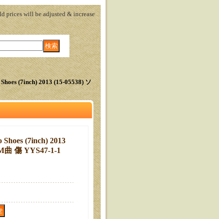
prices will be adjusted & increase
hoes (7inch) 2013 (15-05538) ソ
Shoes (7inch) 2013
曲 傷 YYS47-1-1