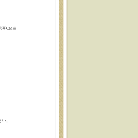
バンク携帯CM曲
さい。